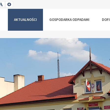
T
SET
SET
ALLER
DEFAULT
LARGER
NT
FONT
FONT
AKTUALNOŚCI
GOSPODARKA ODPADAMI
DOF