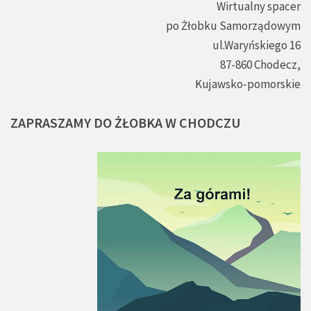
Wirtualny spacer
po Żłobku Samorządowym
ul.Waryńskiego 16
87-860 Chodecz,
Kujawsko-pomorskie
ZAPRASZAMY
DO
ŻŁOBKA
W
CHODCZU