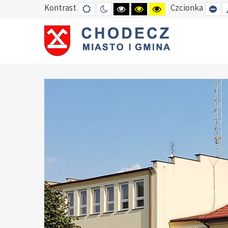
Kontrast
Czcionka
DEFAULT
TRYB
HIGH
HIGH
HIGH
SE
MODE
NOCNY
CONTRAST
CONTRAST
CONTRAST
SM
BLACK
BLACK
YELLOW
FO
WHITE
YELLOW
BLACK
MODE
MODE
MODE