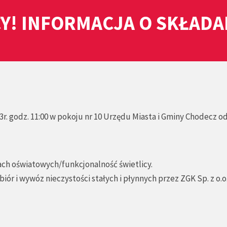
Y! INFORMACJA O SKŁAD
r. godz. 11:00 w pokoju nr 10 Urzędu Miasta i Gminy Chodecz o
ch oświatowych/funkcjonalność świetlicy.
ór i wywóz nieczystości stałych i płynnych przez ZGK Sp. z o.o