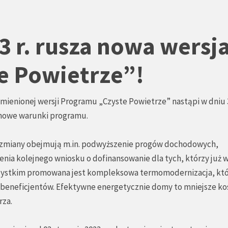
3 r. rusza nowa wersj
e Powietrze”!
mienionej wersji Programu „Czyste Powietrze” nastąpi w dniu 
ć nowe warunki programu.
zmiany obejmują m.in. podwyższenie progów dochodowych,
enia kolejnego wniosku o dofinansowanie dla tych, którzy już 
szystkim promowana jest kompleksowa termomodernizacja, któ
eneficjentów. Efektywne energetycznie domy to mniejsze ko
rza.