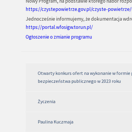
Nowy Program, na podstawie którego nabór rozpoczn
https://czystepowietrze.gov.pl/czyste-powietrze
Jednocześnie informujemy, że dokumentacja wdro
https://portal.wfosigw.torun.pl/
Ogłoszenie o zmianie programu
Otwarty konkurs ofert na wykonanie w formie 
bezpieczeństwa publicznego w 2023 roku
Życzenia
Paulina Kuczmaja