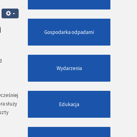
a
Gospodarka odpadami
3
Wydarzenia
wcześniej
ra służy
Edukacja
szty