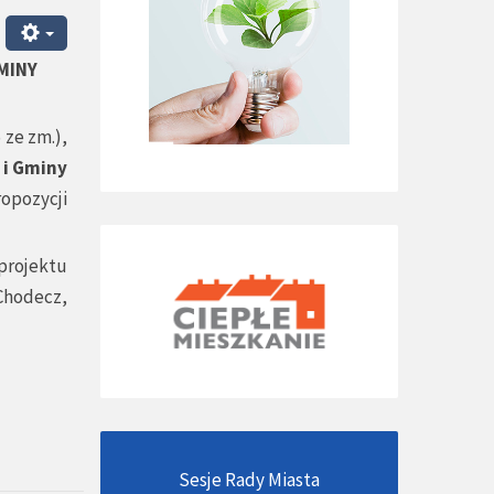
MINY
 ze zm.),
 i Gminy
ropozycji
projektu
Chodecz,
Sesje Rady Miasta