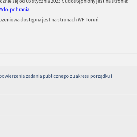
ie się od 03 stycznia 2023 r. udostępniony jest na stronie:
/#do-pobrania
żeniowa dostępna jest na stronach WF Toruń:
powierzenia zadania publicznego z zakresu porządku i