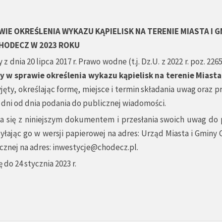
IE OKREŚLENIA WYKAZU KĄPIELISK NA TERENIE MIASTA I G
HODECZ W 2023 ROKU
 dnia 20 lipca 2017 r. Prawo wodne (t.j. Dz.U. z 2022 r. poz. 2265
y w sprawie określenia wykazu kąpielisk na terenie Miasta
ęty, określając formę, miejsce i termin składania uwag oraz p
1 dni od dnia podania do publicznej wiadomości.
 się z niniejszym dokumentem i przesłania swoich uwag do 
ając go w wersji papierowej na adres: Urząd Miasta i Gminy 
icznej na adres:
inwestycje@chodecz.pl
.
 do 24 stycznia 2023 r.