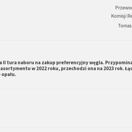
Przewo
Komisji R
Tomas
ła II tura naboru na zakup preferencyjny węgla. Przypomin
li asortymentu w 2022 roku, przechodzi ona na 2023 rok. Łą
 opału.