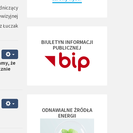
dniczący
ewizyjnej
z Łuczak
BIULETYN INFORMACJI
PUBLICZNEJ
amy, że
cznie
ODNAWIALNE ŻRÓDŁA
ENERGII