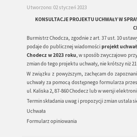
Utworzono: 02 styczeń 2023
KONSULTACJE PROJEKTU UCHWAŁY
W SPRAW
C
Burmistrz Chodcza, zgodnie z art. 37 ust. 10 ustawy z
podaje do publicznej wiadomości
projekt uchwał
Chodecz w 2023 roku
, w sposób zwyczajowo przyj
zmian do tego projektu uchwały, nie krótszy niż 2
W związku z powyższym, zachęcam do zapoznania
uchwały za pomocą dostępnego formularza przesył
ul. Kaliska 2, 87-860 Chodecz lub w wersji elektron
Termin składania uwag i propozycji zmian ustala się
Uchwała
Formularz opiniowania