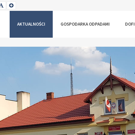
T
SET
SET
ALLER
DEFAULT
LARGER
NT
FONT
FONT
AKTUALNOŚCI
GOSPODARKA ODPADAMI
DOF