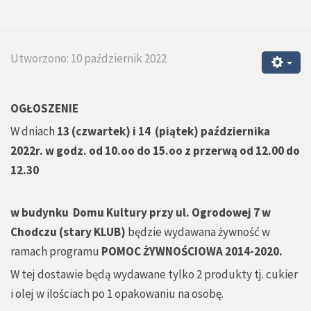
Utworzono: 10 październik 2022
OGŁOSZENIE
W dniach
13 (czwartek) i 14 (piątek) października
2022r. w godz. od 10.oo do 15.oo
z przerwą od 12.00 do
12.30
w budynku Domu Kultury przy ul. Ogrodowej 7 w
Chodczu (stary KLUB)
będzie wydawana żywność w
ramach programu
POMOC ŻYWNOŚCIOWA 2014-2020.
W tej dostawie będą wydawane tylko 2 produkty tj. cukier
i olej w ilościach po 1 opakowaniu na osobę.