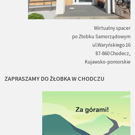
Wirtualny spacer
po Żłobku Samorządowym
ul.Waryńskiego 16
87-860 Chodecz,
Kujawsko-pomorskie
ZAPRASZAMY
DO
ŻŁOBKA
W
CHODCZU