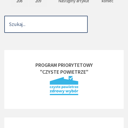
208
209
Następny artykuł
koniec
PROGRAM PRIORYTETOWY
"CZYSTE POWIETRZE"