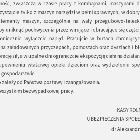
żność, zwłaszcza w czasie pracy z kombajnami, maszynami d
rzystajcie tylko z maszyn narzędzi w pełni sprawnych, w dobr
elementy maszyn, szczególnie na wały przegubowo-teles
eby uniknąć pochwycenia przez wirujące i obracające się częśc
koniecznie wyłączcie napęd. Pracujcie w butach chroniący
i na załadowanych przyczepach, pomostach oraz dyszlach i bł
cję sił, a w upalne dni ograniczcie ekspozycję ciała na działan
apewnieniu właściwej opieki dzieciom oraz wydzieleniu spe
w gospodarstwie.
zależy od Państwa postawy i zaangażowania.
e wszystkim bezwypadkowej pracy.
KASY ROL
UBEZPIECZENIA SPOŁ
dr Aleksandr