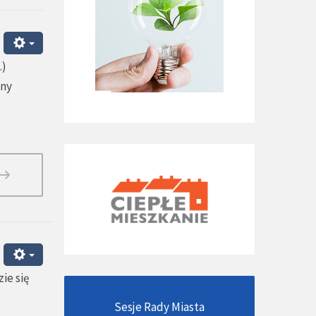
.)
iny
ie się
Sesje Rady Miasta