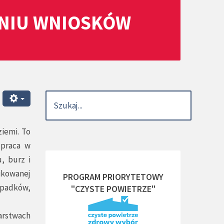
ANIU WNIOSKÓW
ziemi. To
 praca w
, burz i
ikowanej
PROGRAM PRIORYTETOWY
wypadków,
"CZYSTE POWIETRZE"
arstwach