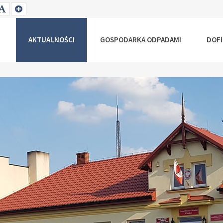
T
SET
SET
ALLER
DEFAULT
LARGER
NT
FONT
FONT
AKTUALNOŚCI
GOSPODARKA ODPADAMI
DOF