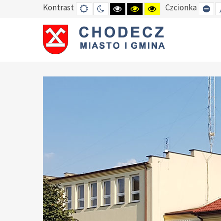
Kontrast
Czcionka
DEFAULT
TRYB
HIGH
HIGH
HIGH
SE
MODE
NOCNY
CONTRAST
CONTRAST
CONTRAST
SM
BLACK
BLACK
YELLOW
FO
WHITE
YELLOW
BLACK
MODE
MODE
MODE