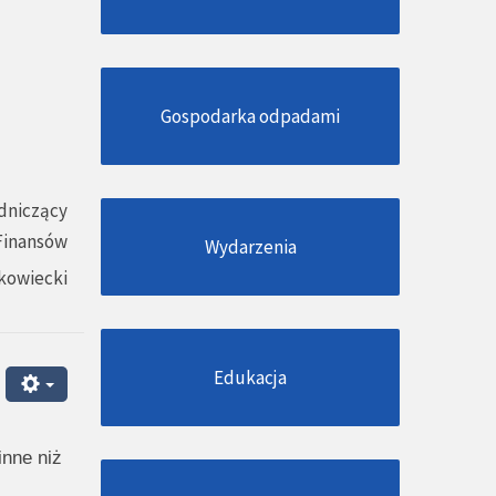
Gospodarka odpadami
dniczący
 Finansów
Wydarzenia
kowiecki
Edukacja
inne niż