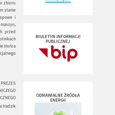
o zbioru
ym stanie
kopowe i
i maszyn,
ch przed
BIULETYN INFORMACJI
otnikach
PUBLICZNEJ
ie słońca
cjalnego
PREZES
NICZEGO
ODNAWIALNE ŻRÓDŁA
ECZNEGO
ENERGII
a Hadzik