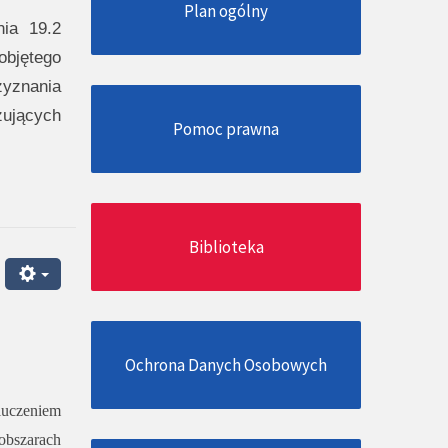
Plan ogólny
nia 19.2
objętego
zyznania
zujących
Pomoc prawna
Biblioteka
Ochrona Danych Osobowych
luczeniem
obszarach