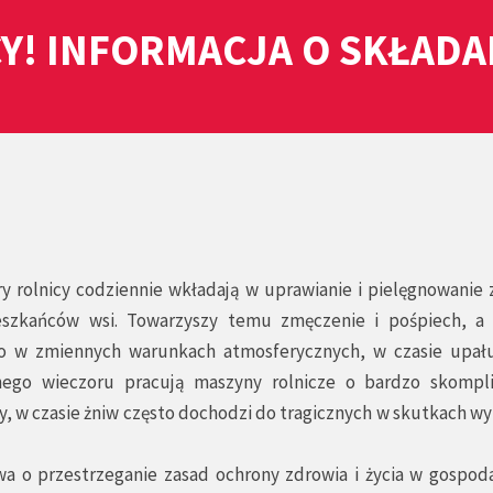
Y! INFORMACJA O SKŁAD
ry rolnicy codziennie wkładają w uprawianie i pielęgnowanie 
eszkańców wsi. Towarzyszy temu zmęczenie i pośpiech, a
o w zmiennych warunkach atmosferycznych, w czasie upału
ego wieczoru pracują maszyny rolnicze o bardzo skompl
ty, w czasie żniw często dochodzi do tragicznych w skutkach 
a o przestrzeganie zasad ochrony zdrowia i życia w gospod