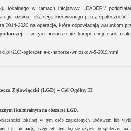
ju lokalnego w ramach inicjatywy LEADER”/ poddziała
ategii rozwoju lokalnego kierowanego przez społeczność" 
a 2014-2020 na operacje, które odpowiadają warunkom pr
podarczej
– w tym podnoszenie kompetencji osób reali
aki.pl/2163-ogloszenie-o-naborze-wnioskow-5-2019.html
ecza Zgłowiączki (LGD) – Cel Ogólny II
ołecznym i kulturalnym na obszarze LGD.
społeczności lokalnej w tym osób zagrożonych ubóstwem lub wyk
nej i jej animację, czego efektem będzie ożywienie społeczne na 