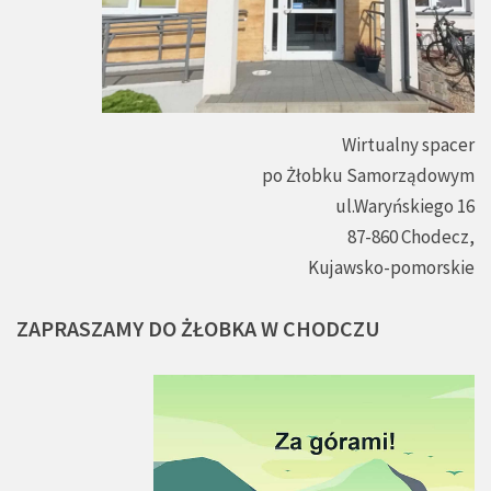
Wirtualny spacer
po Żłobku Samorządowym
ul.Waryńskiego 16
87-860 Chodecz,
Kujawsko-pomorskie
ZAPRASZAMY
DO
ŻŁOBKA
W
CHODCZU