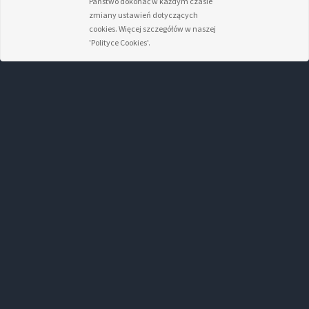
Państwo dokonać w każdym czasie
zmiany ustawień dotyczących
cookies. Więcej szczegółów w naszej
'Polityce Cookies'.