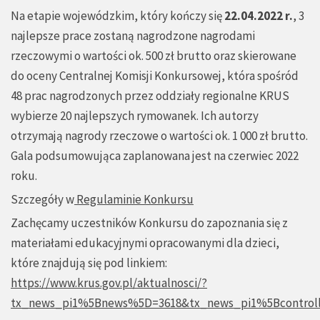
Na etapie wojewódzkim, który kończy się
22.04.2022 r.
, 3
najlepsze prace zostaną nagrodzone nagrodami
rzeczowymi o wartości ok. 500 zł brutto oraz skierowane
do oceny Centralnej Komisji Konkursowej, która spośród
48 prac nagrodzonych przez oddziały regionalne KRUS
wybierze 20 najlepszych rymowanek. Ich autorzy
otrzymają nagrody rzeczowe o wartości ok. 1 000 zł brutto.
Gala podsumowująca zaplanowana jest na czerwiec 2022
roku.
Szczegóły w
Regulaminie Konkursu
Zachęcamy uczestników Konkursu do zapoznania się z
materiałami edukacyjnymi opracowanymi dla dzieci,
które znajdują się pod linkiem:
https://www.krus.gov.pl/aktualnosci/?
tx_news_pi1%5Bnews%5D=3618&tx_news_pi1%5Bcontroll