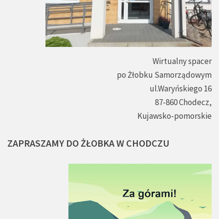
Wirtualny spacer
po Żłobku Samorządowym
ul.Waryńskiego 16
87-860 Chodecz,
Kujawsko-pomorskie
ZAPRASZAMY
DO
ŻŁOBKA
W
CHODCZU