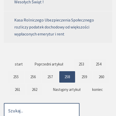
Wesołych Świąt !
Kasa Rolniczego Ubezpieczenia Społecznego
rozliczy podatek dochodowy od większości
wypłaconych emerytur i rent
start
Poprzedni artykuł
253
254
255
256
257
258
259
260
261
262
Następny artykuł
koniec