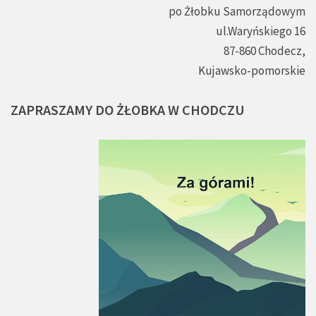
po Żłobku Samorządowym
ul.Waryńskiego 16
87-860 Chodecz,
Kujawsko-pomorskie
ZAPRASZAMY
DO
ŻŁOBKA
W
CHODCZU