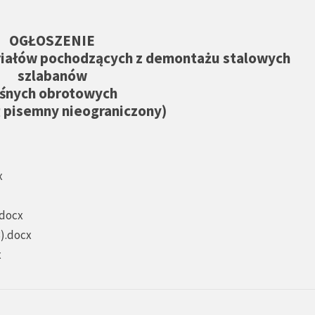
OGŁOSZENIE
riałów pochodzących z demontażu stalowych
szlabanów
eśnych obrotowych
 pisemny nieograniczony)
x
.docx
3).docx
x