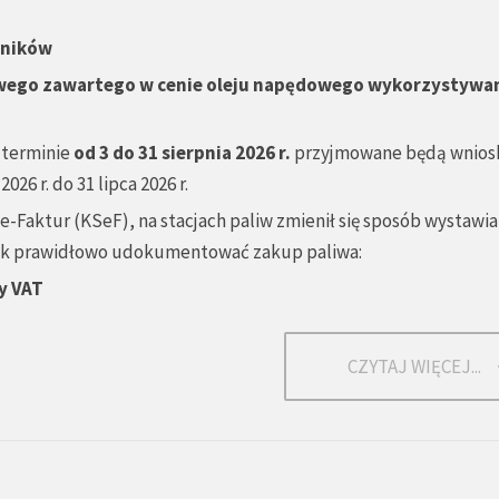
lników
wego zawartego w cenie oleju napędowego wykorzystywa
 terminie
od 3 do 31 sierpnia 2026 r.
przyjmowane będą wnios
6 r. do 31 lipca 2026 r.
-Faktur (KSeF), na stacjach paliw zmienił się sposób wystawia
 jak prawidłowo udokumentować zakup paliwa:
y VAT
CZYTAJ WIĘCEJ...