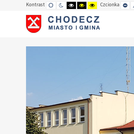
Kontrast
Czcionka
DEFAULT
TRYB
HIGH
HIGH
HIGH
SE
MODE
NOCNY
CONTRAST
CONTRAST
CONTRAST
SM
BLACK
BLACK
YELLOW
FO
WHITE
YELLOW
BLACK
MODE
MODE
MODE