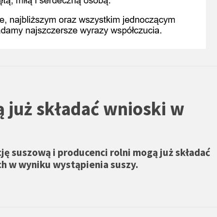
ą już składać wnioski w
ję suszową i producenci rolni mogą już składać
ch w wyniku wystąpienia suszy.