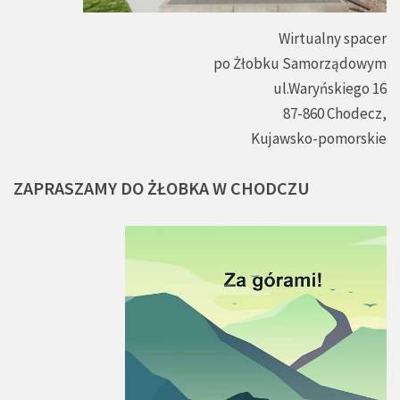
Wirtualny spacer
po Żłobku Samorządowym
ul.Waryńskiego 16
87-860 Chodecz,
Kujawsko-pomorskie
ZAPRASZAMY
DO
ŻŁOBKA
W
CHODCZU