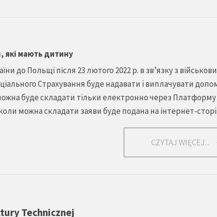
, які мають дитину
аїни до Польщі після 23 лютого 2022 р. в зв’язку з військов
оціального Страхування буде надавати і виплачувати допо
 можна буде складати тільки електронно через Платформу
коли можна складати заяви буде подана на інтернет-сторі
CZYTAJ WIĘCEJ...
ktury Technicznej