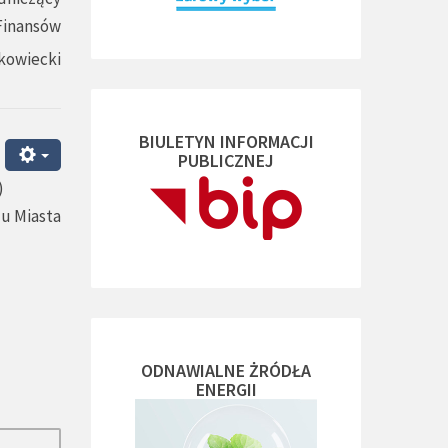
 Finansów
kowiecki
BIULETYN INFORMACJI
PUBLICZNEJ
)
du Miasta
ODNAWIALNE ŻRÓDŁA
ENERGII