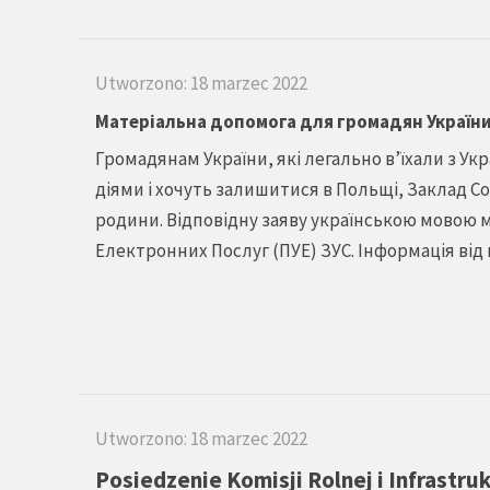
Utworzono: 18 marzec 2022
Матеріальна допомога для громадян України
Громадянам України, які легально в’їхали з Укр
діями і хочуть залишитися в Польщі, Заклад С
родини. Відповідну заяву українською мовою
Електронних Послуг (ПУЕ) ЗУС. Інформація від 
Utworzono: 18 marzec 2022
Posiedzenie Komisji Rolnej i Infrastru