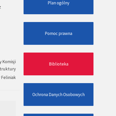
Plan ogólny
z
Pomoc prawna
 Komisji
Biblioteka
struktury
 Feliniak
Ochrona Danych Osobowych