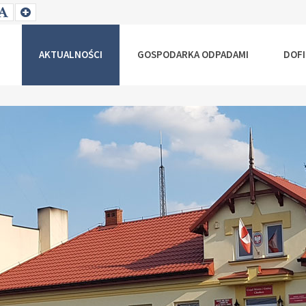
T
SET
SET
ALLER
DEFAULT
LARGER
NT
FONT
FONT
AKTUALNOŚCI
GOSPODARKA ODPADAMI
DOF