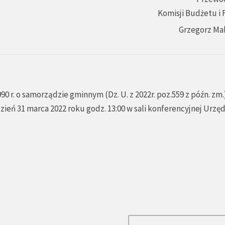
Komisji Budżetu i
Grzegorz Ma
990 r. o samorządzie gminnym (Dz. U. z 2022r. poz.559 z późn. zm.
zień 31 marca 2022 roku godz. 13:00 w sali konferencyjnej Urzę