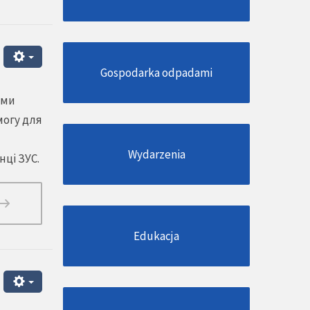
Gospodarka odpadami
ими
могу для
Wydarzenia
нці ЗУС.
Edukacja