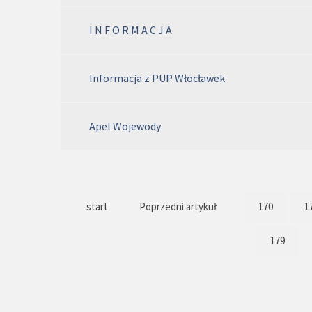
I N F O R M A C J A
Informacja z PUP Włocławek
Apel Wojewody
start
Poprzedni artykuł
170
1
179