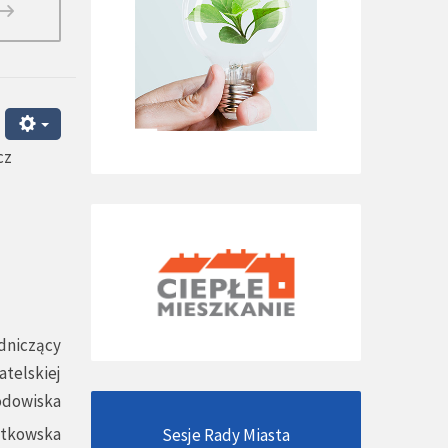
cz
dniczący
atelskiej
odowiska
atkowska
Sesje Rady Miasta