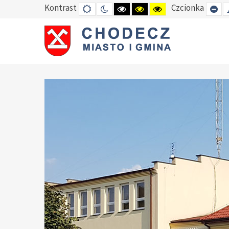
Kontrast
Czcionka
DEFAULT
TRYB
HIGH
HIGH
HIGH
SE
MODE
NOCNY
CONTRAST
CONTRAST
CONTRAST
SM
BLACK
BLACK
YELLOW
FO
WHITE
YELLOW
BLACK
MODE
MODE
MODE