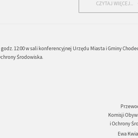
CZYTAJ WIĘCEJ...
godz. 12:00 w sali konferencyjnej Urzędu Miasta i Gminy Chode
 Ochrony Środowiska.
Przewo
Komisji Obyw
i Ochrony Śr
Ewa Kwi