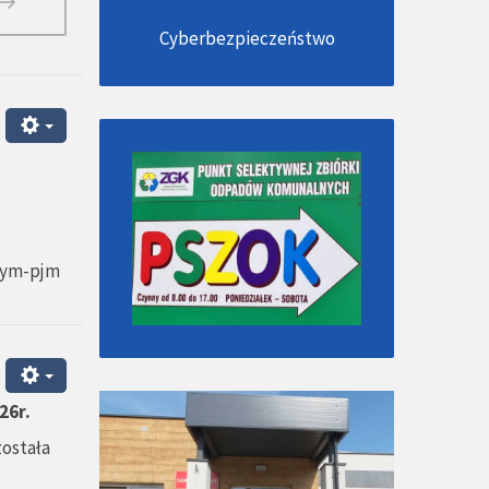
Cyberbezpieczeństwo
wym-pjm
26r.
została