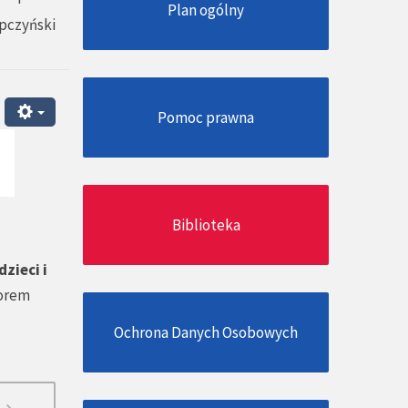
Plan ogólny
pczyński
Pomoc prawna
Biblioteka
zieci i
zorem
Ochrona Danych Osobowych