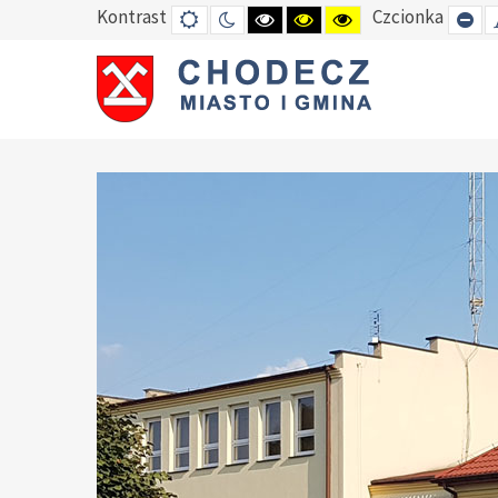
Kontrast
Czcionka
DEFAULT
TRYB
HIGH
HIGH
HIGH
SE
MODE
NOCNY
CONTRAST
CONTRAST
CONTRAST
SM
BLACK
BLACK
YELLOW
FO
WHITE
YELLOW
BLACK
MODE
MODE
MODE