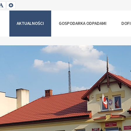
T
SET
SET
ALLER
DEFAULT
LARGER
NT
FONT
FONT
AKTUALNOŚCI
GOSPODARKA ODPADAMI
DOF