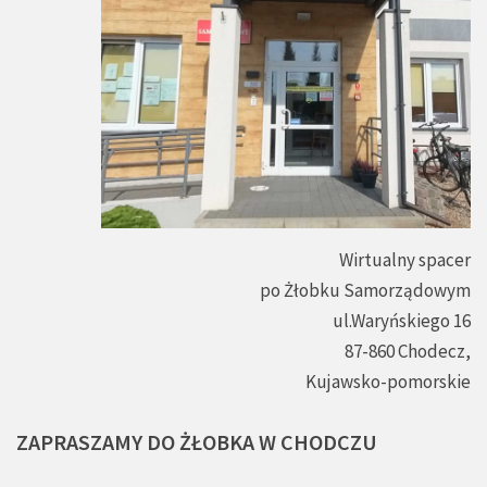
Wirtualny spacer
po Żłobku Samorządowym
ul.Waryńskiego 16
87-860 Chodecz,
Kujawsko-pomorskie
ZAPRASZAMY
DO
ŻŁOBKA
W
CHODCZU