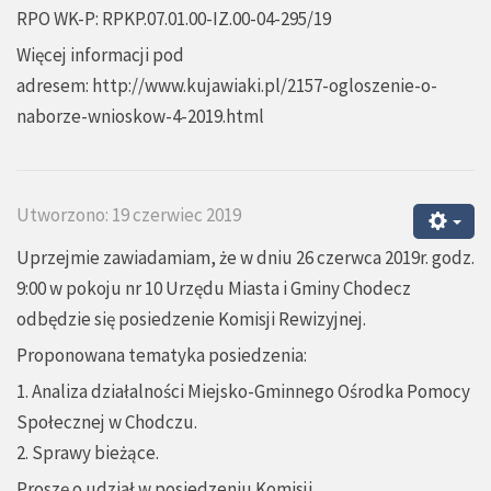
RPO WK-P: RPKP.
07.01
.00-IZ.00-04-295/19
Więcej informacji pod
adresem:
http://www.kujawiaki.pl/2157-ogloszenie-o-
naborze-wnioskow-4-2019.html
Utworzono: 19 czerwiec 2019
Uprzejmie zawiadamiam, że w dniu 26 czerwca 2019r. godz.
9:00 w pokoju nr 10 Urzędu Miasta i Gminy Chodecz
odbędzie się posiedzenie Komisji Rewizyjnej.
Proponowana tematyka posiedzenia:
1. Analiza działalności Miejsko-Gminnego Ośrodka Pomocy
Społecznej w Chodczu.
2. Sprawy bieżące.
Proszę o udział w posiedzeniu Komisji.