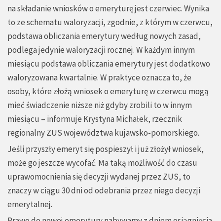
na składanie wniosków o emeryturę jest czerwiec. Wynika
to ze schematu waloryzacji, zgodnie, z którym w czerwcu,
podstawa obliczania emerytury według nowych zasad,
podlega jedynie waloryzacji rocznej. W każdym innym
miesiącu podstawa obliczania emerytury jest dodatkowo
waloryzowana kwartalnie. W praktyce oznacza to, że
osoby, które złożą wniosek o emeryturę w czerwcu mogą
mieć świadczenie niższe niż gdyby zrobili to w innym
miesiącu – informuje Krystyna Michałek, rzecznik
regionalny ZUS województwa kujawsko-pomorskiego.
Jeśli przyszły emeryt się pospieszył i już złożył wniosek,
może go jeszcze wycofać. Ma taką możliwość do czasu
uprawomocnienia się decyzji wydanej przez ZUS, to
znaczy w ciągu 30 dni od odebrania przez niego decyzji
emerytalnej.
Prawo do nowej emerytury nabywamy z dniem osiągnięcia