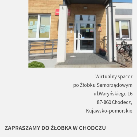
Wirtualny spacer
po Żłobku Samorządowym
ul.Waryńskiego 16
87-860 Chodecz,
Kujawsko-pomorskie
ZAPRASZAMY
DO
ŻŁOBKA
W
CHODCZU