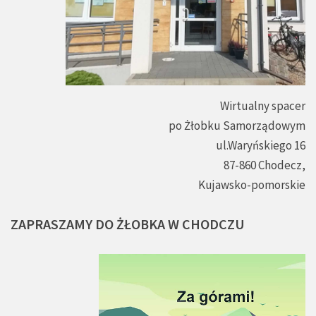
Wirtualny spacer
po Żłobku Samorządowym
ul.Waryńskiego 16
87-860 Chodecz,
Kujawsko-pomorskie
ZAPRASZAMY
DO
ŻŁOBKA
W
CHODCZU