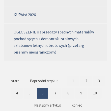
KUPAŁA 2026
OGŁOSZENIE o sprzedaży zbędnych materiałów
pochodzących z demontażu stalowych
szlabanów leśnych obrotowych (przetarg
pisemny nieograniczony)
start
Poprzedni artykuł
1
2
3
4
5
6
7
8
9
10
Następny artykuł
koniec