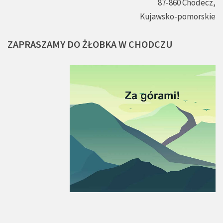
87-860 Chodecz,
Kujawsko-pomorskie
ZAPRASZAMY
DO
ŻŁOBKA
W
CHODCZU