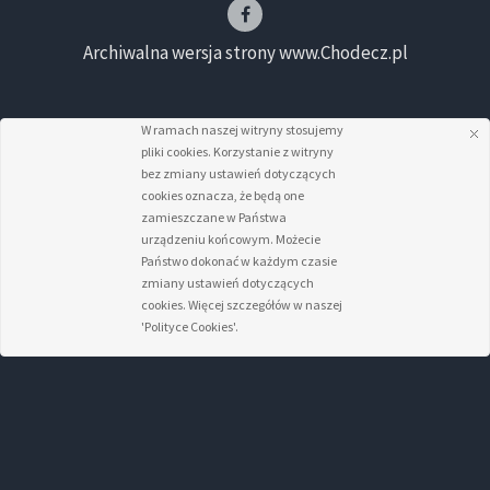
Archiwalna wersja strony www.Chodecz.pl
W ramach naszej witryny stosujemy
pliki cookies. Korzystanie z witryny
bez zmiany ustawień dotyczących
cookies oznacza, że będą one
zamieszczane w Państwa
urządzeniu końcowym. Możecie
Państwo dokonać w każdym czasie
zmiany ustawień dotyczących
cookies. Więcej szczegółów w naszej
'Polityce Cookies'.