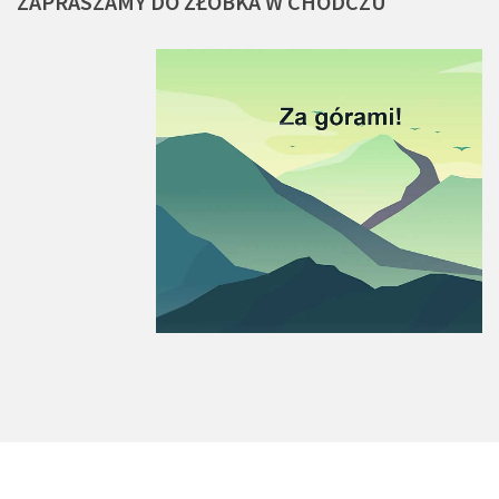
ZAPRASZAMY
DO
ŻŁOBKA
W
CHODCZU