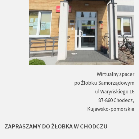
Wirtualny spacer
po Żłobku Samorządowym
ul.Waryńskiego 16
87-860 Chodecz,
Kujawsko-pomorskie
ZAPRASZAMY
DO
ŻŁOBKA
W
CHODCZU