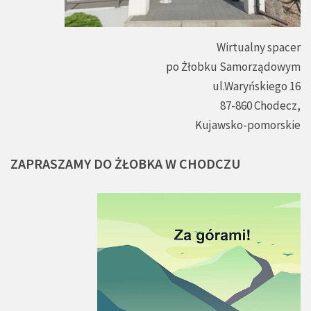
Wirtualny spacer
po Żłobku Samorządowym
ul.Waryńskiego 16
87-860 Chodecz,
Kujawsko-pomorskie
ZAPRASZAMY
DO
ŻŁOBKA
W
CHODCZU