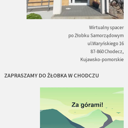
Wirtualny spacer
po Żłobku Samorządowym
ul.Waryńskiego 16
87-860 Chodecz,
Kujawsko-pomorskie
ZAPRASZAMY
DO
ŻŁOBKA
W
CHODCZU