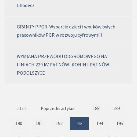
Chodecz
GRANTY PPGR. Wsparcie dzieci i wnuków byłych
pracowników PGR w rozwoju cyfrowym!!!
WYMIANA PRZEWODU ODGROMOWEGO NA
LINIACH 220 kV PĄTNÓW–KONIN I PĄTNÓW–
PODOLSZYCE
start
Poprzedni artykuł
188
189
190
191
192
193
194
195