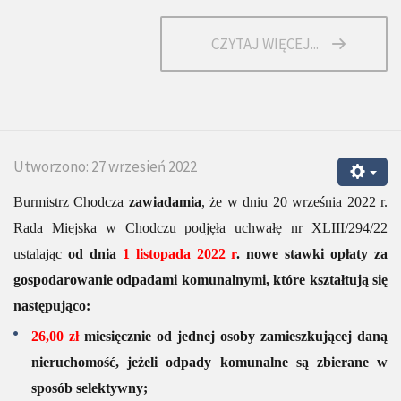
CZYTAJ WIĘCEJ...
Utworzono: 27 wrzesień 2022
Burmistrz Chodcza
zawiadamia
,
że
w dniu
20 września
2022 r.
Rada Miejska w Chodczu podjęła uchwałę
nr
XLIII/294/22
ustalając
od dnia
1
listopada
2022 r
. now
e
stawk
i
opłaty za
gospodarowanie odpadami komunalnymi,
które kształtują się
następująco:
26,00
zł
miesięcznie od jednej osoby zamieszkującej daną
nieruchomość,
jeżeli odpady komunalne są zbierane w
sposób selektywny;