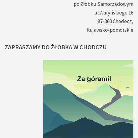
po Żłobku Samorządowym
ul.Waryńskiego 16
87-860 Chodecz,
Kujawsko-pomorskie
ZAPRASZAMY
DO
ŻŁOBKA
W
CHODCZU