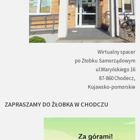
Wirtualny spacer
po Żłobku Samorządowym
ul.Waryńskiego 16
87-860 Chodecz,
Kujawsko-pomorskie
ZAPRASZAMY
DO
ŻŁOBKA
W
CHODCZU