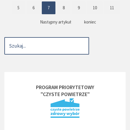
5
6
7
8
9
10
11
Następny artykuł
koniec
PROGRAM PRIORYTETOWY
"CZYSTE POWIETRZE"