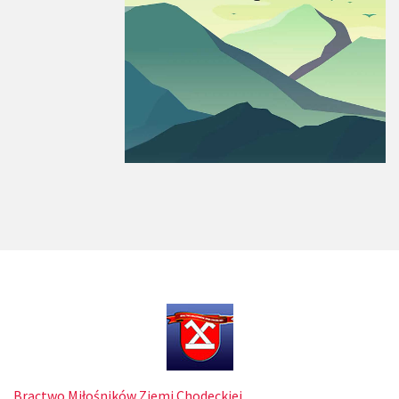
Bractwo Miłośników Ziemi Chodeckiej