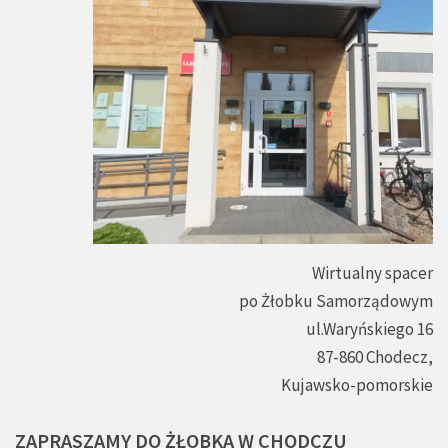
Wirtualny spacer
po Żłobku Samorządowym
ul.Waryńskiego 16
87-860 Chodecz,
Kujawsko-pomorskie
ZAPRASZAMY
DO
ŻŁOBKA
W
CHODCZU