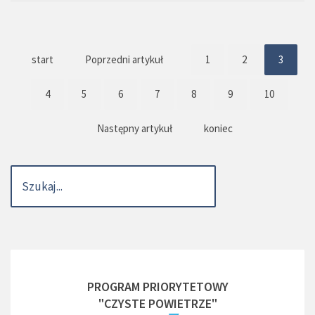
start
Poprzedni artykuł
1
2
3
4
5
6
7
8
9
10
Następny artykuł
koniec
PROGRAM PRIORYTETOWY
"CZYSTE POWIETRZE"