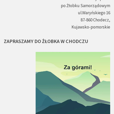
po Żłobku Samorządowym
ul.Waryńskiego 16
87-860 Chodecz,
Kujawsko-pomorskie
ZAPRASZAMY
DO
ŻŁOBKA
W
CHODCZU