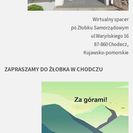
Wirtualny spacer
po Żłobku Samorządowym
ul.Waryńskiego 16
87-860 Chodecz,
Kujawsko-pomorskie
ZAPRASZAMY
DO
ŻŁOBKA
W
CHODCZU