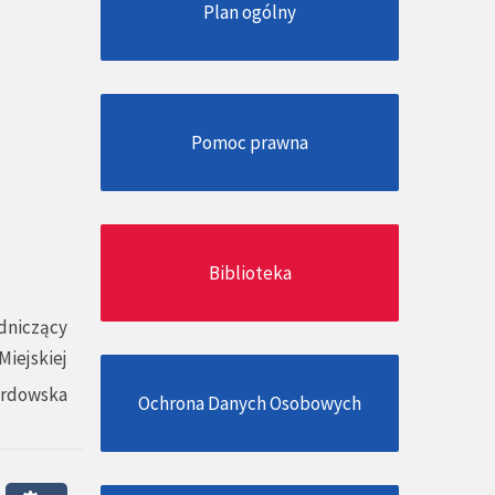
Plan ogólny
Pomoc prawna
Biblioteka
dniczący
Miejskiej
ardowska
Ochrona Danych Osobowych