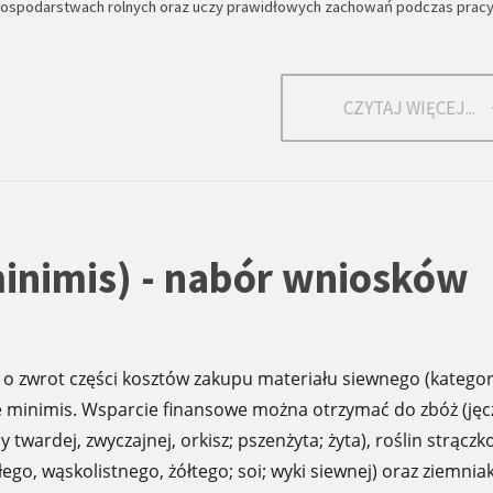
gospodarstwach rolnych oraz uczy prawidłowych zachowań podczas pracy
CZYTAJ WIĘCEJ...
minimis) - nabór wniosków
i o zwrot części kosztów zakupu materiału siewnego (kategor
e minimis. Wsparcie finansowe można otrzymać do zbóż (jęc
 twardej, zwyczajnej, orkisz; pszenżyta; żyta), roślin strącz
ego, wąskolistnego, żółtego; soi; wyki siewnej) oraz ziemnia