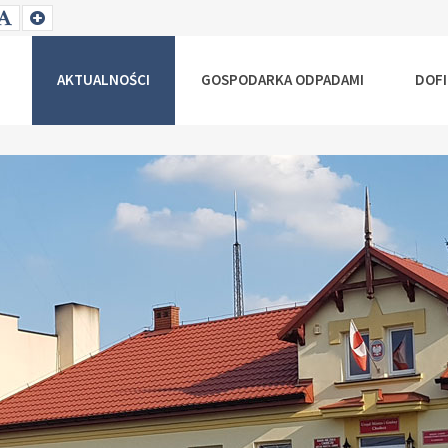
T
SET
SET
ALLER
DEFAULT
LARGER
NT
FONT
FONT
AKTUALNOŚCI
GOSPODARKA ODPADAMI
DOF