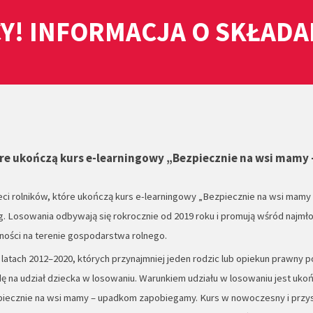
Y! INFORMACJA O SKŁAD
tóre ukończą kurs e-learningowy „Bezpiecznie na wsi mamy 
i rolników, które ukończą kurs e-learningowy „Bezpiecznie na wsi mamy
g. Losowania odbywają się rokrocznie od 2019 roku i promują wśród najmł
ości na terenie gospodarstwa rolnego.
latach 2012–2020, których przynajmniej jeden rodzic lub opiekun prawny 
 na udział dziecka w losowaniu. Warunkiem udziału w losowaniu jest uko
iecznie na wsi mamy – upadkom zapobiegamy. Kurs w nowoczesny i przy