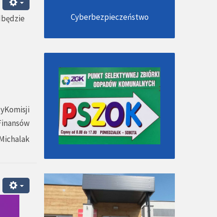
Cyberbezpieczeństwo
dbędzie
yKomisji
Finansów
Michalak