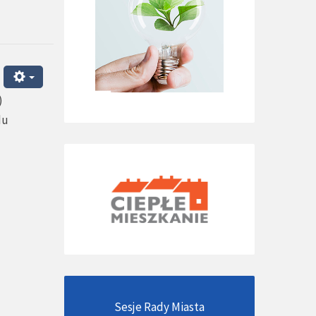
)
du
Sesje Rady Miasta