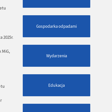
żetu
Gospodarka odpadami
a 2025r.
k MiG,
Wydarzenia
Edukacja
etu
r