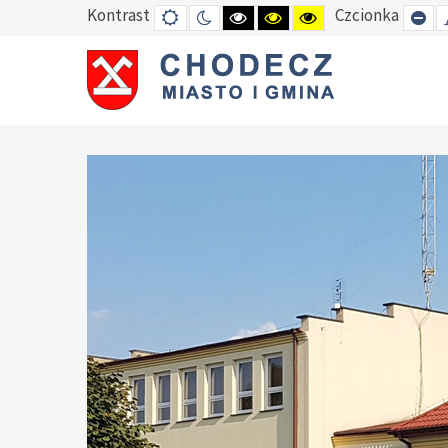
Kontrast
Czcionka
DEFAULT
TRYB
HIGH
HIGH
HIGH
SE
MODE
NOCNY
CONTRAST
CONTRAST
CONTRAST
SM
BLACK
BLACK
YELLOW
FO
WHITE
YELLOW
BLACK
MODE
MODE
MODE