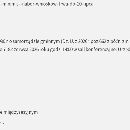
e-minimis--nabor-wnioskow-trwa-do-10-lipca
990 r. o samorządzie gminnym (Dz. U. z 2026r. poz.662 z późn. zm.
eń 18 czerwca 2026 roku godz. 14:00 w sali konferencyjnej Urzę
sie międzysesyjnym.
a,