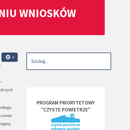
ANIU WNIOSKÓW
-
 –
odszych
PROGRAM PRIORYTETOWY
podlega
"CZYSTE POWIETRZE"
ńczenie
stępny