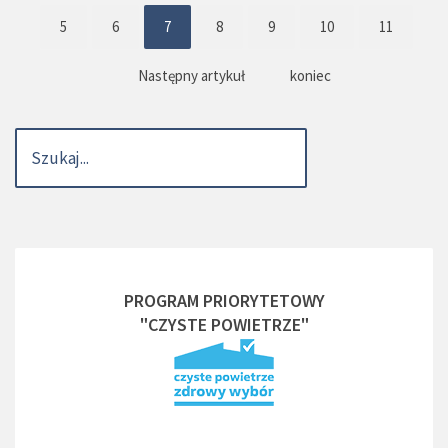
5
6
7
8
9
10
11
Następny artykuł
koniec
PROGRAM PRIORYTETOWY
"CZYSTE POWIETRZE"