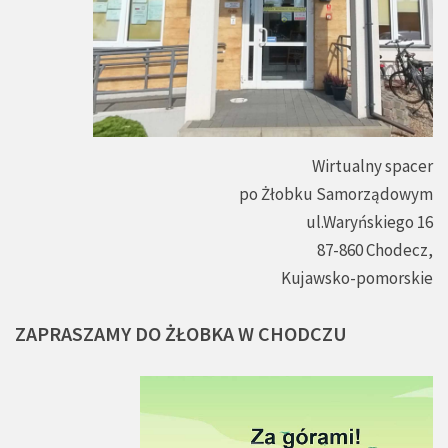
Wirtualny spacer
po Żłobku Samorządowym
ul.Waryńskiego 16
87-860 Chodecz,
Kujawsko-pomorskie
ZAPRASZAMY
DO
ŻŁOBKA
W
CHODCZU