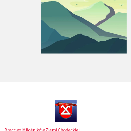
Bractwo Miłośników Ziemi Chodeckiej