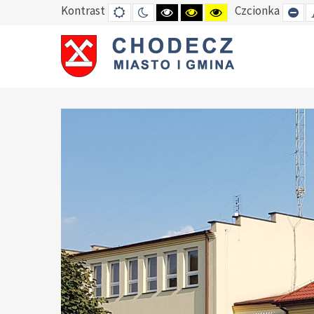
Kontrast
Czcionka
DEFAULT
TRYB
HIGH
HIGH
HIGH
SE
MODE
NOCNY
CONTRAST
CONTRAST
CONTRAST
SM
BLACK
BLACK
YELLOW
FO
WHITE
YELLOW
BLACK
MODE
MODE
MODE