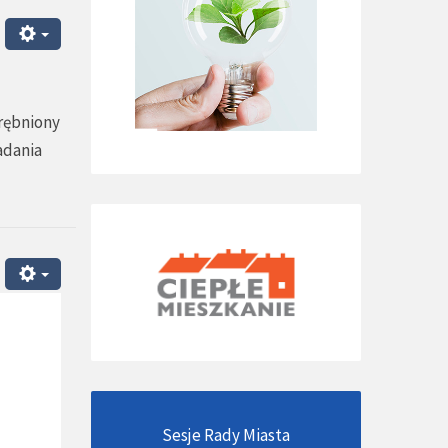
rębniony
adania
Sesje Rady Miasta