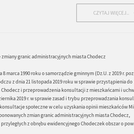
CZYTAJ WIĘCEJ...
 zmiany granic administracyjnych miasta Chodecz
nia 8 marca 1990 roku o samorządzie gminnym (Dz.U. z 2019 r. poz
odczu z dnia 21 listopada 2019 roku w sprawie przystąpienia do
 Chodecz i przeprowadzenia konsultacji z mieszkańcami i uchw
ziernika 2019 r. w sprawie zasad i trybu przeprowadzania konsult
 konsultacje społeczne w celu uzyskania opinii mieszkańców Mi
ponowanych zmian granic administracyjnych miasta Chodecz,
ci przyległych z obrębu ewidencyjnego Chodeczek obszar o pow