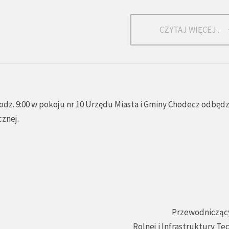
CZYTAJ WIĘCEJ...
odz. 9:00 w pokoju nr 10 Urzędu Miasta i Gminy Chodecz odbędzi
cznej.
Przewodniczący
Rolnej i Infrastruktury Te