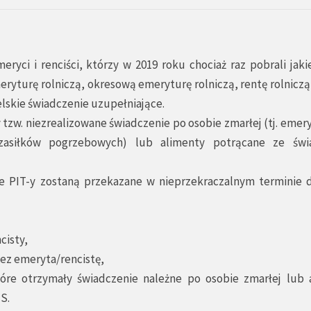
yci i renciści, którzy w 2019 roku chociaż raz pobrali jaki
ryturę rolniczą, okresową emeryturę rolniczą, rentę rolniczą
elskie świadczenie uzupełniające.
 tzw. niezrealizowane świadczenie po osobie zmarłej (tj. emer
zasiłków pogrzebowych) lub alimenty potrącane ze świ
e PIT-y zostaną przekazane w nieprzekraczalnym terminie 
cisty,
zez emeryta/rencistę,
tóre otrzymały świadczenie należne po osobie zmarłej lub 
S.