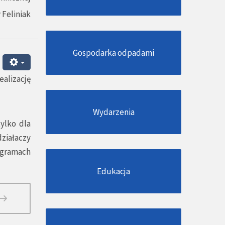
 Feliniak
Gospodarka odpadami
alizację
Wydarzenia
tylko dla
działaczy
ogramach
Edukacja