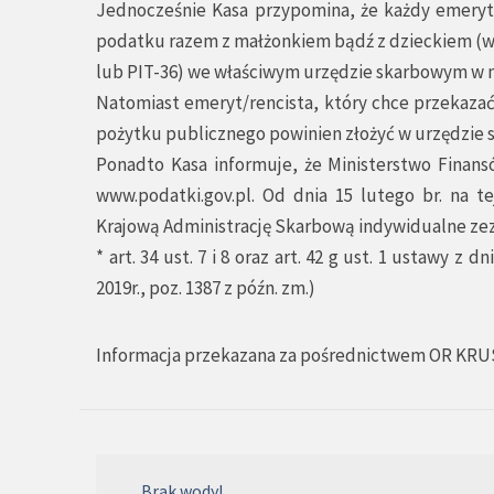
Jednocześnie Kasa przypomina, że każdy emeryt/
podatku razem z małżonkiem bądź z dzieckiem (w
lub PIT-36) we właściwym urzędzie skarbowym w ni
Natomiast emeryt/rencista, który chce przekazać
pożytku publicznego powinien złożyć w urzędzie
Ponadto Kasa informuje, że Ministerstwo Finans
www.podatki.gov.pl. Od dnia 15 lutego br. na 
Krajową Administrację Skarbową indywidualne zez
* art. 34 ust. 7 i 8 oraz art. 42 g ust. 1 ustawy z
2019r., poz. 1387 z późn. zm.)
Informacja przekazana za pośrednictwem OR KRU
Brak wody!