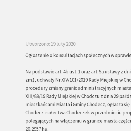
Utworzono: 19 luty 2020
Ogłoszenie o konsultacjach społecznych w sprawie
Na podstawie art. 4b ust. 1 oraz art. 5a ustawy z d
zm.), uchwały Nr XIV/101/2019 Rady Miejskiej w Ch
procedury zmiany granic administracyjnych miasta
XIII/89/19 Rady Miejskiej w Chodczu z dnia 29 paźd
mieszkańcami Miasta i Gminy Chodecz, ogłasza się
Chodecz i sołectwa Chodeczek w przedmiocie pro
polegających na włączeniu w granice miasta częś
20,2957 ha.