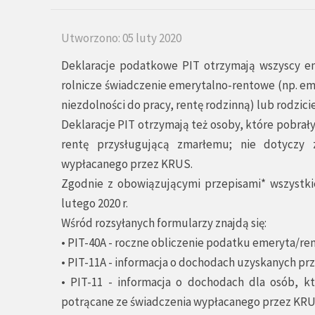
Utworzono: 05 luty 2020
Deklaracje podatkowe PIT otrzymają wszyscy emer
rolnicze świadczenie emerytalno-rentowe (np. eme
niezdolności do pracy, rentę rodzinną) lub rodzici
Deklaracje PIT otrzymają też osoby, które pobrały
rentę przysługującą zmarłemu; nie dotyczy 
wypłacanego przez KRUS.
Zgodnie z obowiązującymi przepisami* wszystki
lutego 2020 r.
Wśród rozsyłanych formularzy znajdą się:
• PIT-40A - roczne obliczenie podatku emeryta/ren
• PIT-11A - informacja o dochodach uzyskanych pr
• PIT-11 - informacja o dochodach dla osób, k
potrącane ze świadczenia wypłacanego przez KRU