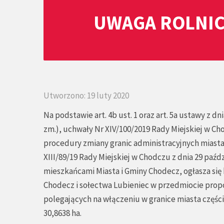
UWAGA ROLNIC
Utworzono: 19 luty 2020
Na podstawie art. 4b ust. 1 oraz art. 5a ustawy z d
zm.), uchwały Nr XIV/100/2019 Rady Miejskiej w Ch
procedury zmiany granic administracyjnych miasta
XIII/89/19 Rady Miejskiej w Chodczu z dnia 29 paźd
mieszkańcami Miasta i Gminy Chodecz, ogłasza się
Chodecz i sołectwa Lubieniec w przedmiocie prop
polegających na włączeniu w granice miasta częśc
30,8638 ha.