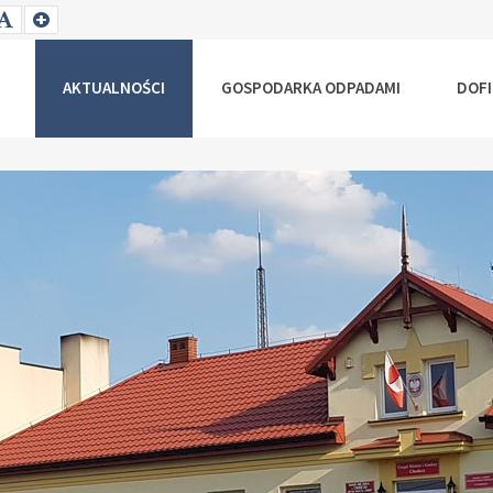
T
SET
SET
ALLER
DEFAULT
LARGER
NT
FONT
FONT
AKTUALNOŚCI
GOSPODARKA ODPADAMI
DOF