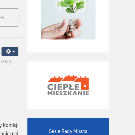
e się
 Komisji
Sesje Rady Miasta
chnicznej