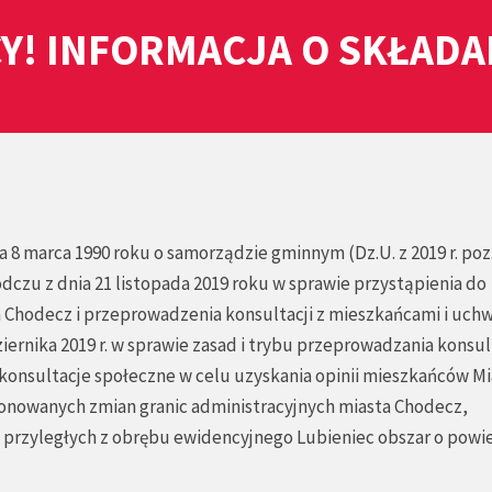
Y! INFORMACJA O SKŁAD
nia 8 marca 1990 roku o samorządzie gminnym (Dz.U. z 2019 r. poz
odczu z dnia 21 listopada 2019 roku w sprawie przystąpienia do
 Chodecz i przeprowadzenia konsultacji z mieszkańcami i uchw
ziernika 2019 r. w sprawie zasad i trybu przeprowadzania konsult
 konsultacje społeczne w celu uzyskania opinii mieszkańców Mi
onowanych zmian granic administracyjnych miasta Chodecz,
i przyległych z obrębu ewidencyjnego Lubieniec obszar o powi