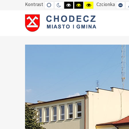
Kontrast
Czcionka
DEFAULT
TRYB
HIGH
HIGH
HIGH
SE
MODE
NOCNY
CONTRAST
CONTRAST
CONTRAST
SM
BLACK
BLACK
YELLOW
FO
WHITE
YELLOW
BLACK
MODE
MODE
MODE