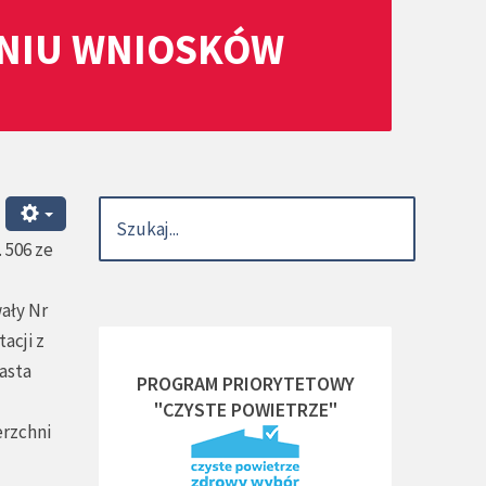
ANIU WNIOSKÓW
. 506 ze
ały Nr
acji z
asta
PROGRAM PRIORYTETOWY
"CZYSTE POWIETRZE"
erzchni