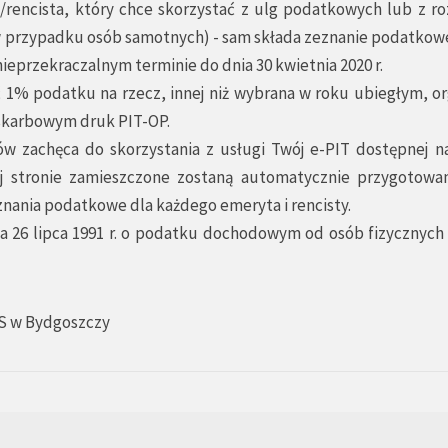
rencista, który chce skorzystać z ulg podatkowych lub z roz
 przypadku osób samotnych) - sam składa zeznanie podatkowe
eprzekraczalnym terminie do dnia 30 kwietnia 2020 r.
 1% podatku na rzecz, innej niż wybrana w roku ubiegłym, or
 skarbowym druk PIT-OP.
ów zachęca do skorzystania z usługi Twój e-PIT dostępnej na
tej stronie zamieszczone zostaną automatycznie przygotowa
nania podatkowe dla każdego emeryta i rencisty.
 dnia 26 lipca 1991 r. o podatku dochodowym od osób fizycznych 
S w Bydgoszczy