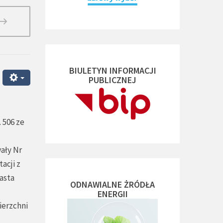
BIULETYN INFORMACJI
PUBLICZNEJ
. 506 ze
ały Nr
acji z
asta
ODNAWIALNE ŻRÓDŁA
ENERGII
ierzchni