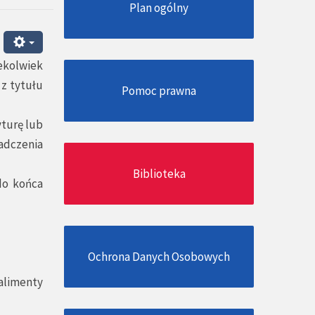
Plan ogólny
ekolwiek
 z tytułu
Pomoc prawna
yturę lub
adczenia
Biblioteka
do końca
Ochrona Danych Osobowych
alimenty