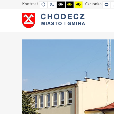
Kontrast
Czcionka
DEFAULT
TRYB
HIGH
HIGH
HIGH
SE
MODE
NOCNY
CONTRAST
CONTRAST
CONTRAST
SM
BLACK
BLACK
YELLOW
FO
WHITE
YELLOW
BLACK
MODE
MODE
MODE