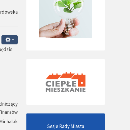
ardowska
będzie
dniczący
 Finansów
Michalak
Sesje Rady Miasta