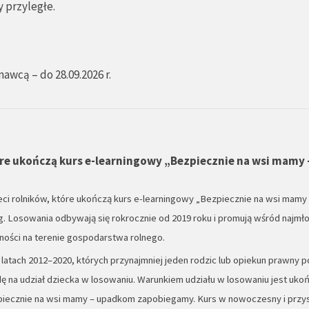
 przyległe.
awcą – do 28.09.2026 r.
tóre ukończą kurs e-learningowy „Bezpiecznie na wsi mamy 
i rolników, które ukończą kurs e-learningowy „Bezpiecznie na wsi mamy
g. Losowania odbywają się rokrocznie od 2019 roku i promują wśród najmł
ości na terenie gospodarstwa rolnego.
latach 2012–2020, których przynajmniej jeden rodzic lub opiekun prawny 
 na udział dziecka w losowaniu. Warunkiem udziału w losowaniu jest uko
iecznie na wsi mamy – upadkom zapobiegamy. Kurs w nowoczesny i przy