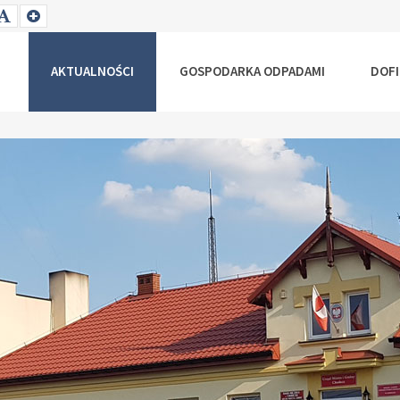
T
SET
SET
ALLER
DEFAULT
LARGER
NT
FONT
FONT
AKTUALNOŚCI
GOSPODARKA ODPADAMI
DOF