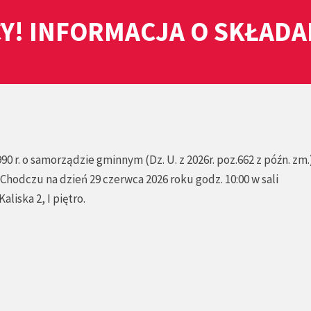
Y! INFORMACJA O SKŁAD
990 r. o samorządzie gminnym (Dz. U. z 2026r. poz.662 z późn. zm.
Chodczu na dzień 29 czerwca 2026 roku godz. 10:00 w sali
liska 2, I piętro.