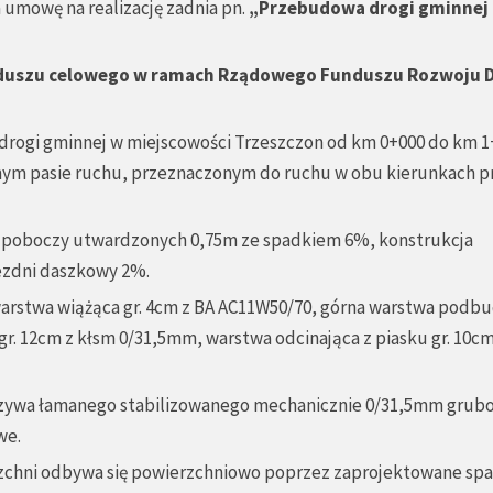
 umowę na realizację zadnia pn.
„
Przebudowa drogi gminnej 
duszu celowego w ramach Rządowego Funduszu Rozwoju 
 drogi gminnej w miejscowości Trzeszczon od km 0+000 do km 1+
dnym pasie ruchu, przeznaczonym do ruchu w obu kierunkach p
ść poboczy utwardzonych 0,75m ze spadkiem 6%, konstrukcja
jezdni daszkowy 2%.
 warstwa wiążąca gr. 4cm z BA AC11W50/70, górna warstwa podbu
. 12cm z kłsm 0/31,5mm, warstwa odcinająca z piasku gr. 10cm
uszywa łamanego stabilizowanego mechanicznie 0/31,5mm grubo
we.
zchni odbywa się powierzchniowo poprzez zaprojektowane spa