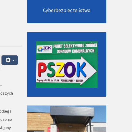
Cyberbezpieczeństwo
-
 –
odszych
podlega
ńczenie
stępny