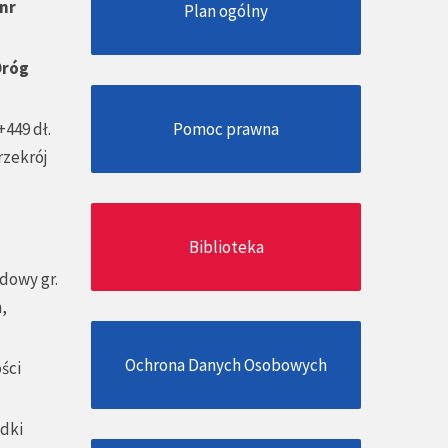
nr
Plan ogólny
Dróg
449 dł.
Pomoc prawna
rzekrój
Biblioteka
dowy gr.
,
Ochrona Danych Osobowych
ści
dki