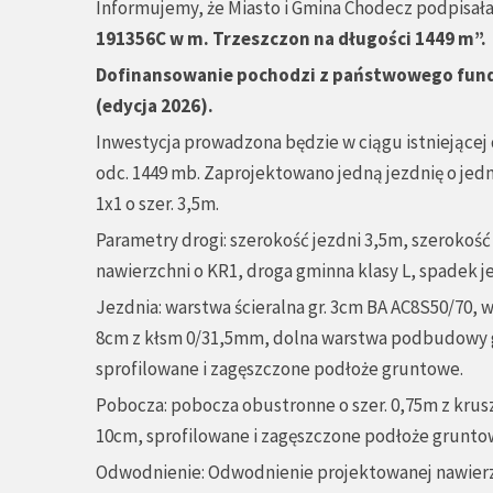
Informujemy, że Miasto i Gmina Chodecz podpisała
191356C w m. Trzeszczon na długości 1449 m
”
.
Dofinansowanie pochodzi z państwowego fun
(edycja 2026).
Inwestycja prowadzona będzie w ciągu istniejącej
odc. 1449 mb. Zaprojektowano jedną jezdnię o je
1x1 o szer. 3,5m.
Parametry drogi: szerokość jezdni 3,5m, szeroko
nawierzchni o KR1, droga gminna klasy L, spadek 
Jezdnia: warstwa ścieralna gr. 3cm BA AC8S50/70,
8cm z kłsm 0/31,5mm, dolna warstwa podbudowy gr
sprofilowane i zagęszczone podłoże gruntowe.
Pobocza: pobocza obustronne o szer. 0,75m z kr
10cm, sprofilowane i zagęszczone podłoże grunto
Odwodnienie: Odwodnienie projektowanej nawier