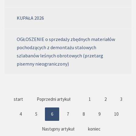
KUPAŁA 2026
OGŁOSZENIE o sprzedaży zbędnych materiałów
pochodzących z demontażu stalowych
szlabanów leśnych obrotowych (przetarg
pisemny nieograniczony)
start
Poprzedni artykuł
1
2
3
4
5
6
7
8
9
10
Następny artykuł
koniec