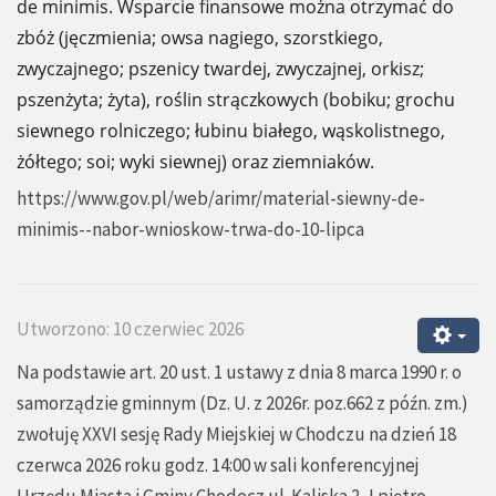
de minimis. Wsparcie finansowe można otrzymać do
zbóż (jęczmienia; owsa nagiego, szorstkiego,
zwyczajnego; pszenicy twardej, zwyczajnej, orkisz;
pszenżyta; żyta), roślin strączkowych (bobiku; grochu
siewnego rolniczego; łubinu białego, wąskolistnego,
żółtego; soi; wyki siewnej) oraz ziemniaków.
https://www.gov.pl/web/arimr/material-siewny-de-
minimis--nabor-wnioskow-trwa-do-10-lipca
Utworzono: 10 czerwiec 2026
Na podstawie art. 20 ust. 1 ustawy z dnia 8 marca 1990 r. o
samorządzie gminnym (Dz. U. z 2026r. poz.662 z późn. zm.)
zwołuję XXVI sesję Rady Miejskiej w Chodczu na dzień 18
czerwca 2026 roku godz. 14:00 w sali konferencyjnej