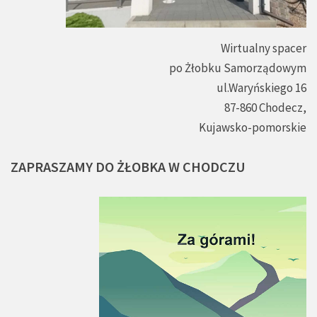
Wirtualny spacer
po Żłobku Samorządowym
ul.Waryńskiego 16
87-860 Chodecz,
Kujawsko-pomorskie
ZAPRASZAMY
DO
ŻŁOBKA
W
CHODCZU