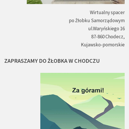
Wirtualny spacer
po Żłobku Samorządowym
ul.Waryńskiego 16
87-860 Chodecz,
Kujawsko-pomorskie
ZAPRASZAMY
DO
ŻŁOBKA
W
CHODCZU