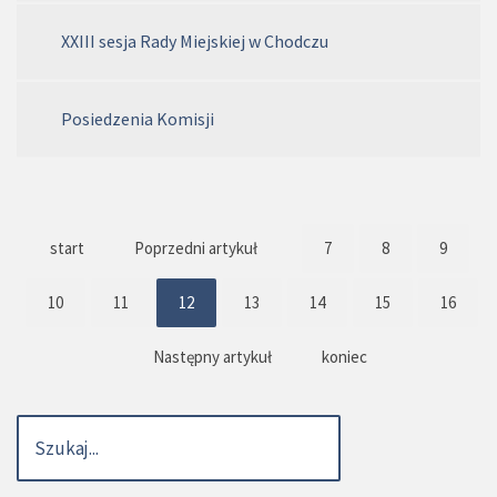
XXIII sesja Rady Miejskiej w Chodczu
Posiedzenia Komisji
start
Poprzedni artykuł
7
8
9
10
11
12
13
14
15
16
Następny artykuł
koniec