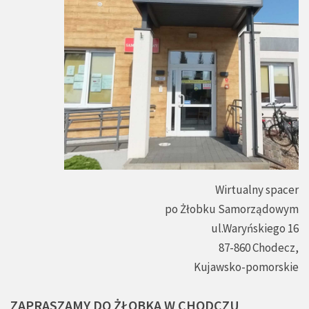
Wirtualny spacer
po Żłobku Samorządowym
ul.Waryńskiego 16
87-860 Chodecz,
Kujawsko-pomorskie
ZAPRASZAMY
DO
ŻŁOBKA
W
CHODCZU