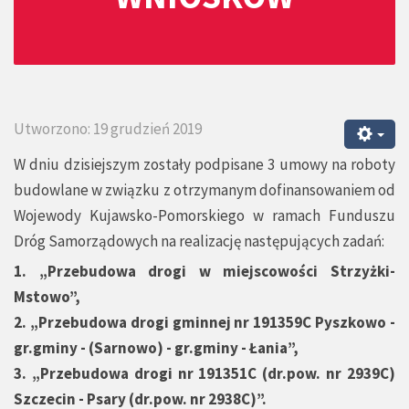
Utworzono: 19 grudzień 2019
W dniu dzisiejszym zostały podpisane 3 umowy na roboty
budowlane w związku z otrzymanym dofinansowaniem od
Wojewody Kujawsko-Pomorskiego w ramach Funduszu
Dróg Samorządowych na realizację następujących zadań:
1. „Przebudowa drogi w miejscowości Strzyżki-
Mstowo”,
2. „Przebudowa drogi gminnej nr 191359C Pyszkowo -
gr.gminy - (Sarnowo) - gr.gminy - Łania”,
3. „Przebudowa drogi nr 191351C (dr.pow. nr 2939C)
Szczecin - Psary (dr.pow. nr 2938C)”.