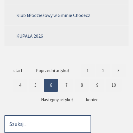
Klub Młodzieżowy w Gminie Chodecz
KUPAŁA 2026
start
Poprzedni artykuł
1
2
3
4
5
6
7
8
9
10
Następny artykuł
koniec