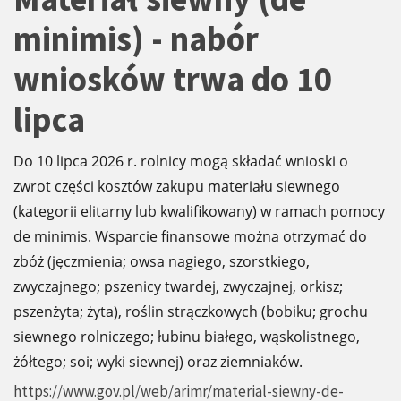
minimis) - nabór
wniosków trwa do 10
lipca
Do 10 lipca 2026 r. rolnicy mogą składać wnioski o
zwrot części kosztów zakupu materiału siewnego
(kategorii elitarny lub kwalifikowany) w ramach pomocy
de minimis. Wsparcie finansowe można otrzymać do
zbóż (jęczmienia; owsa nagiego, szorstkiego,
zwyczajnego; pszenicy twardej, zwyczajnej, orkisz;
pszenżyta; żyta), roślin strączkowych (bobiku; grochu
siewnego rolniczego; łubinu białego, wąskolistnego,
żółtego; soi; wyki siewnej) oraz ziemniaków.
https://www.gov.pl/web/arimr/material-siewny-de-