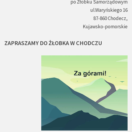
po Żłobku Samorządowym
ul.Waryńskiego 16
87-860 Chodecz,
Kujawsko-pomorskie
ZAPRASZAMY
DO
ŻŁOBKA
W
CHODCZU