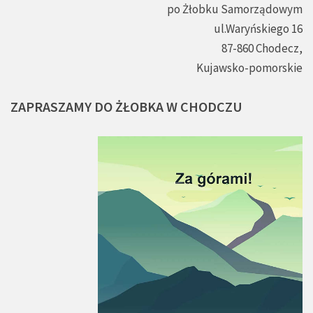
po Żłobku Samorządowym
ul.Waryńskiego 16
87-860 Chodecz,
Kujawsko-pomorskie
ZAPRASZAMY
DO
ŻŁOBKA
W
CHODCZU