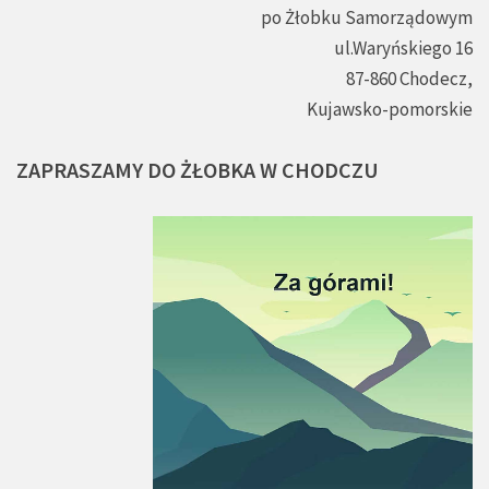
po Żłobku Samorządowym
ul.Waryńskiego 16
87-860 Chodecz,
Kujawsko-pomorskie
ZAPRASZAMY
DO
ŻŁOBKA
W
CHODCZU