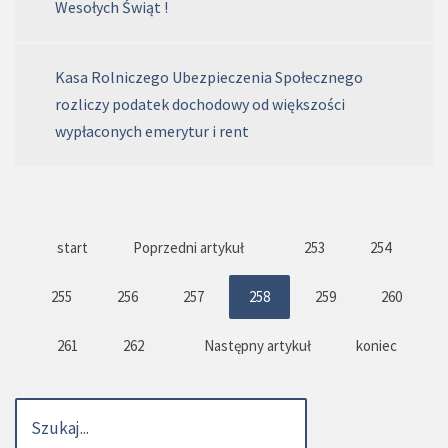
Wesołych Świąt !
Kasa Rolniczego Ubezpieczenia Społecznego
rozliczy podatek dochodowy od większości
wypłaconych emerytur i rent
start
Poprzedni artykuł
253
254
255
256
257
258
259
260
261
262
Następny artykuł
koniec