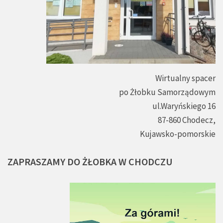
Wirtualny spacer
po Żłobku Samorządowym
ul.Waryńskiego 16
87-860 Chodecz,
Kujawsko-pomorskie
ZAPRASZAMY
DO
ŻŁOBKA
W
CHODCZU