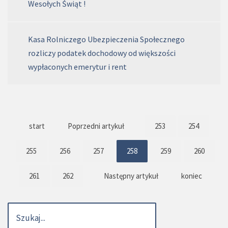
Wesołych Świąt !
Kasa Rolniczego Ubezpieczenia Społecznego
rozliczy podatek dochodowy od większości
wypłaconych emerytur i rent
start
Poprzedni artykuł
253
254
255
256
257
258
259
260
261
262
Następny artykuł
koniec