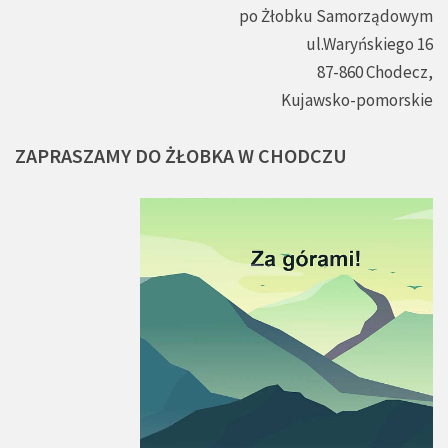
po Żłobku Samorządowym
ul.Waryńskiego 16
87-860 Chodecz,
Kujawsko-pomorskie
ZAPRASZAMY
DO
ŻŁOBKA
W
CHODCZU