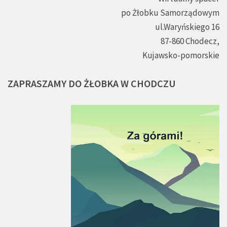
po Żłobku Samorządowym
ul.Waryńskiego 16
87-860 Chodecz,
Kujawsko-pomorskie
ZAPRASZAMY
DO
ŻŁOBKA
W
CHODCZU