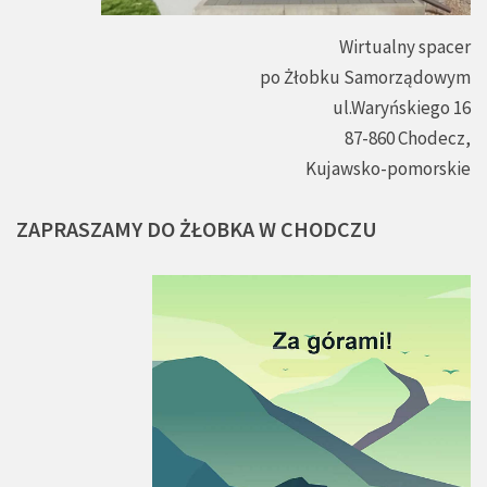
Wirtualny spacer
po Żłobku Samorządowym
ul.Waryńskiego 16
87-860 Chodecz,
Kujawsko-pomorskie
ZAPRASZAMY
DO
ŻŁOBKA
W
CHODCZU