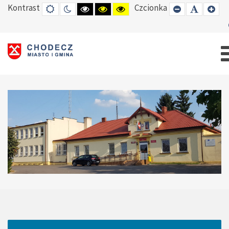
Kontrast
Czcionka
DEFAULT
TRYB
HIGH
HIGH
HIGH
SET
SET
SE
MODE
NOCNY
CONTRAST
CONTRAST
CONTRAST
SMALLER
DEFAUL
LAR
BLACK
BLACK
YELLOW
FONT
FONT
FO
WHITE
YELLOW
BLACK
MODE
MODE
MODE