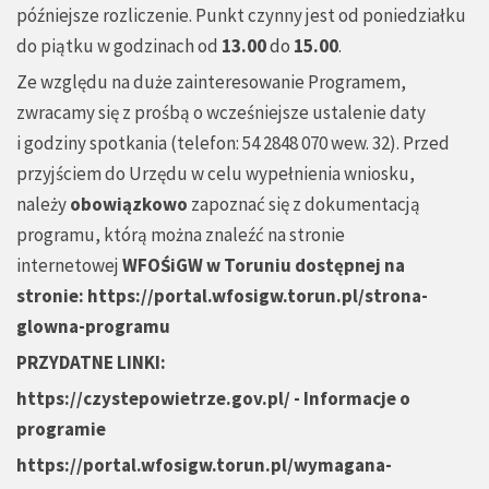
późniejsze rozliczenie. Punkt czynny jest od poniedziałku
do piątku w godzinach od
13.00
do
15.0
0
.
Ze względu na duże zainteresowanie Programem,
zwracamy się z prośbą o wcześniejsze ustalenie daty
i godziny spotkania (telefon: 54 2848 070 wew. 32). Przed
przyjściem do Urzędu w celu wypełnienia wniosku,
należy
obowiązkowo
zapoznać się z dokumentacją
programu, którą można znaleźć na stronie
internetowej
WFOŚiGW w Toruniu dostępnej na
stronie:
https://portal.wfosigw.torun.pl/strona-
glowna-programu
PRZYDATNE LINKI:
https://czystepowietrze.gov.pl/
- Informacje o
programie
https://portal.wfosigw.torun.pl/wymagana-