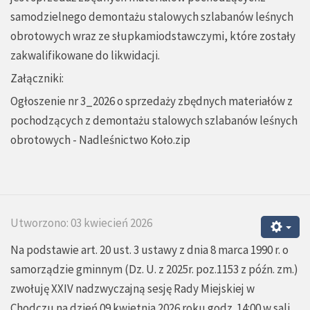
samodzielnego demontażu stalowych szlabanów leśnych
obrotowych wraz ze słupkamiodstawczymi, które zostały
zakwalifikowane do likwidacji.
Załączniki:
Ogłoszenie nr 3_2026 o sprzedaży zbędnych materiałów z
pochodzących z demontażu stalowych szlabanów leśnych
obrotowych - Nadleśnictwo Koło.zip
Utworzono: 03 kwiecień 2026
Na podstawie art. 20 ust. 3 ustawy z dnia 8 marca 1990 r. o
samorządzie gminnym (Dz. U. z 2025r. poz.1153 z późn. zm.)
zwołuję XXIV nadzwyczajną sesję Rady Miejskiej w
Chodczu na dzień 09 kwietnia 2026 roku godz. 14:00 w sali