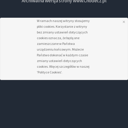
Archiwalna wersja strony www.Chodecz.pl
W ramach naszej witryny stosujemy
pliki cookies. Korzystanie z witryny
bez zmiany ustawień dotyczących
cookies oznacza, że będą one
zamieszczane w Państwa
urządzeniu końcowym. Możecie
Państwo dokonać w każdym czasie
zmiany ustawień dotyczących
cookies. Więcej szczegółów w naszej
'Polityce Cookies'.