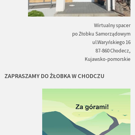
Wirtualny spacer
po Żłobku Samorządowym
ul.Waryńskiego 16
87-860 Chodecz,
Kujawsko-pomorskie
ZAPRASZAMY
DO
ŻŁOBKA
W
CHODCZU