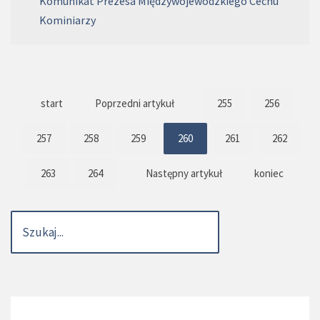
Komunikat Prezesa Międzywojewódzkiego Cechu
Kominiarzy
start
Poprzedni artykuł
255
256
257
258
259
260
261
262
263
264
Następny artykuł
koniec