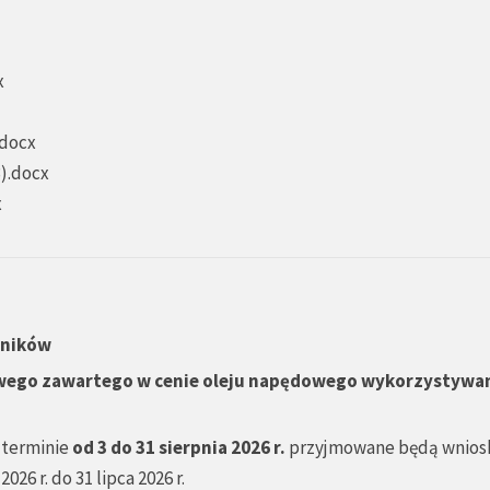
x
.docx
3).docx
x
lników
wego zawartego w cenie oleju napędowego wykorzystywa
 terminie
od 3 do 31 sierpnia 2026 r.
przyjmowane będą wnios
6 r. do 31 lipca 2026 r.