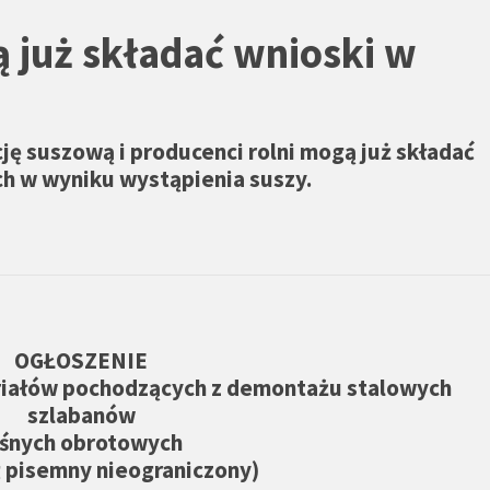
ą już składać wnioski w
ję suszową i producenci rolni mogą już składać
ch w wyniku wystąpienia suszy.
OGŁOSZENIE
riałów pochodzących z demontażu stalowych
szlabanów
eśnych obrotowych
 pisemny nieograniczony)