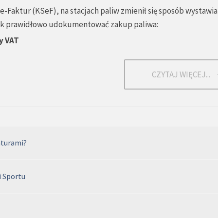
-Faktur (KSeF), na stacjach paliw zmienił się sposób wystawia
 jak prawidłowo udokumentować zakup paliwa:
y VAT
CZYTAJ WIĘCEJ...
aturami?
i Sportu