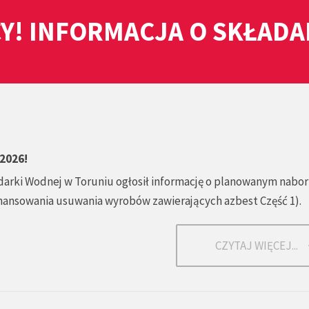
Y! INFORMACJA O SKŁAD
2026!
arki Wodnej w Toruniu ogłosił informację o planowanym nabo
ansowania usuwania wyrobów zawierających azbest Część 1).
CZYTAJ WIĘCEJ...