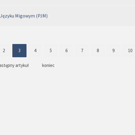
 Języku Migowym (PJM)
2
3
4
5
6
7
8
9
10
astępny artykuł
koniec