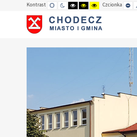
Kontrast
Czcionka
DEFAULT
TRYB
HIGH
HIGH
HIGH
SE
MODE
NOCNY
CONTRAST
CONTRAST
CONTRAST
SM
BLACK
BLACK
YELLOW
FO
WHITE
YELLOW
BLACK
MODE
MODE
MODE