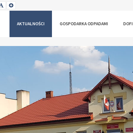
T
SET
SET
ALLER
DEFAULT
LARGER
NT
FONT
FONT
AKTUALNOŚCI
GOSPODARKA ODPADAMI
DOF